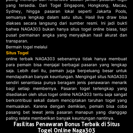
yang tersedia. Dari Togel Singapore, Hongkong, Macau,
Sydney, hingga pasaran lokal seperti Jakarta Pools,
semuanya lengkap dalam satu situs. Hasil live draw bisa
diakses secara langsung dari sumber resmi. Ini jadi bukti
bahwa NAGA303 bukan hanya situs togel online biasa, tapi
pusat permainan angka yang menyajikan hasil akurat dan
transparan.
Bermain togel melalui
Situs Togel
online terbaik NAGA303 sebenarnya tidak hanya membuat
para pemain bisa menjajal berbagai pasaran yang lengkap
saja. Lebih dari itu, pemain juga berpeluang besar untuk
mendapatkan banyak keuntungan. Mengingat situs NAGA303
sendiri senantiasa punya beragam jenis penawaran menarik
bagi setiap membernya. Pasaran togel terlengkap yang
disediakan oleh situs togel online NAGA303 tentu saja sangat
berkontribusi sekali dalam menciptakan taruhan togel yang
memuaskan. Karena dengan demikian, pemain bisa coba
pasang bet lewat jenis pasaran manapun yang dianggap
paling relate memberikan banyak keuntungan nantinya.
Fasilitas Penawaran Bonus Terbaik di Situs
Togel Online Naga303