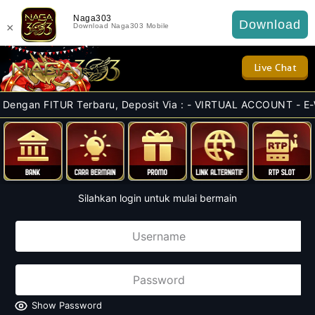
Naga303
Download
×
Download Naga303 Mobile
Live Chat
ITUR Terbaru, Deposit Via : - VIRTUAL ACCOUNT - E-WALLET -
Silahkan login untuk mulai bermain
Show Password