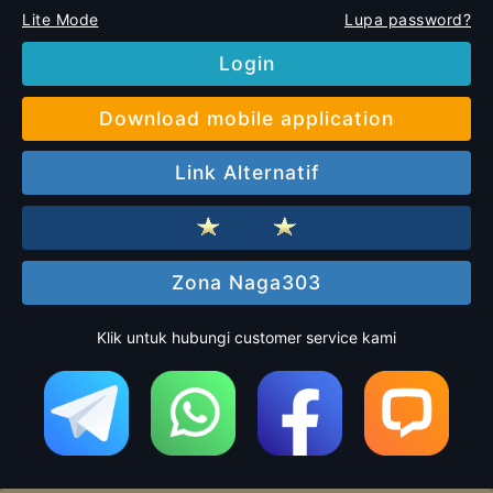
Lite Mode
Lupa password?
Login
Download mobile application
Link Alternatif
Zona Naga303
Klik untuk hubungi customer service kami